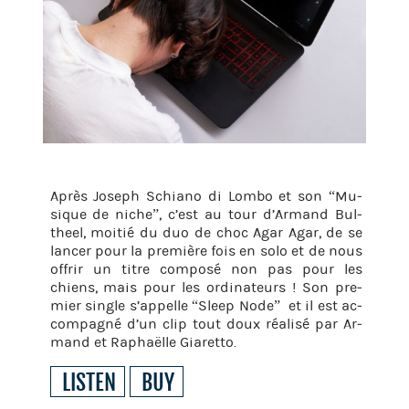
Après Jo­seph Schiano di Lombo et son “Mu­
sique de niche”, c’est au tour d’Ar­mand Bul­
theel, moi­tié du duo de choc Agar Agar, de se
lan­cer pour la pre­mière fois en solo et de nous
of­frir un titre com­posé non pas pour les
chiens, mais pour les or­di­na­teurs ! Son pre­
mier single s’ap­pelle “Sleep Node” et il est ac­
com­pa­gné d’un clip tout doux réa­lisé par Ar­
mand et Raphaëlle Gia­retto.
LIS­TEN
BUY