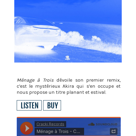
Mé­nage à Trois
dé­voile son pre­mier remix,
c’est le mys­té­rieux Akira qui s’en oc­cupe et
nous pro­pose un titre pla­nant et es­ti­val.
LIS­TEN
BUY