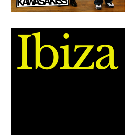
ANTONIN APPAIX
IBIZA (SUMMER 24 EDITION)