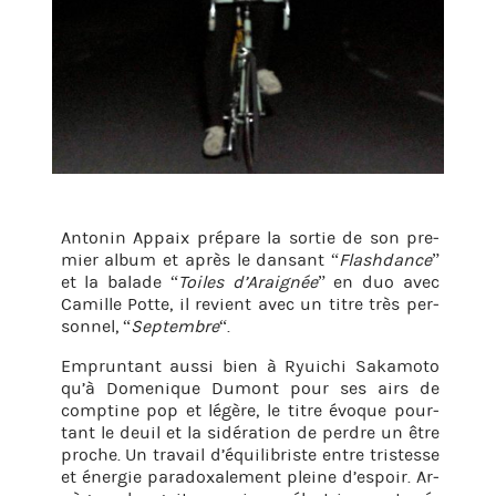
An­to­nin Ap­paix
pré­pare la sor­tie de son pre­
mier album et après le dan­sant “
Fla­sh­dance
”
et la ba­lade “
Toiles d’Arai­gnée
” en duo avec
Ca­mille Potte, il re­vient avec un titre très per­
son­nel, “
Sep­tembre
“.
Em­prun­tant aussi bien à Ryui­chi Sa­ka­moto
qu’à Do­me­nique Du­mont pour ses airs de
comp­tine pop et lé­gère, le titre évoque pour­
tant le deuil et la si­dé­ra­tion de perdre un être
proche. Un tra­vail d’équi­li­briste entre tris­tesse
et éner­gie pa­ra­doxa­le­ment pleine d’es­poir. Ar­