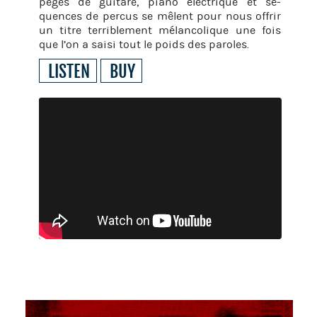
pèges de gui­tare, piano élec­trique et sé­
quences de per­cus se mêlent pour nous of­frir
un titre ter­ri­ble­ment mé­lan­co­lique une fois
que l’on a saisi tout le poids des pa­roles.
LIS­TEN
BUY