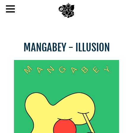
MANGABEY - ILLUSION