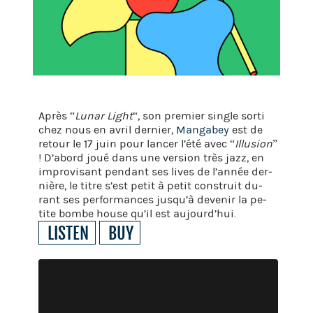
Après “
Lunar Light
“, son pre­mier single sorti
chez nous en avril der­nier,
Man­ga­bey
est de
re­tour le 17 juin pour lan­cer l’été avec “
Illu­sion
”
! D’abord joué dans une ver­sion très jazz, en
im­pro­vi­sant pen­dant ses lives de l’an­née der­
nière, le titre s’est petit à petit construit du­
rant ses per­for­mances jus­qu’à de­ve­nir la pe­
tite bombe house qu’il est au­jour­d’hui.
LIS­TEN
BUY