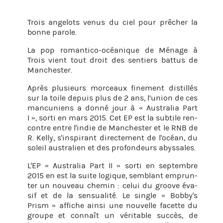
Trois an­ge­lots venus du ciel pour prê­cher la
bonne pa­role.
La pop ro­man­tico-océa­nique de Mé­nage à
Trois vient tout droit des sen­tiers bat­tus de
Man­ches­ter.
Après plu­sieurs mor­ceaux fi­ne­ment dis­til­lés
sur la toile de­puis plus de 2 ans, l’union de ces
man­cu­niens a donné jour à « Aus­tra­lia Part
I », sorti en mars 2015. Cet EP est la sub­tile ren­
contre entre l'in­die de Man­ches­ter et le RNB de
R. Kelly, s'ins­pi­rant di­rec­te­ment de l'océan, du
so­leil aus­tra­lien et des pro­fon­deurs abys­sales.
L'EP « Aus­tra­lia Part II » sorti en sep­tembre
2015 en est la suite lo­gique, sem­blant em­prun­
ter un nou­veau che­min : celui du groove éva­
sif et de la sen­sua­lité. Le single « Bob­by's
Prism » af­fiche ainsi une nou­velle fa­cette du
groupe et connaît un vé­ri­table suc­cès, de