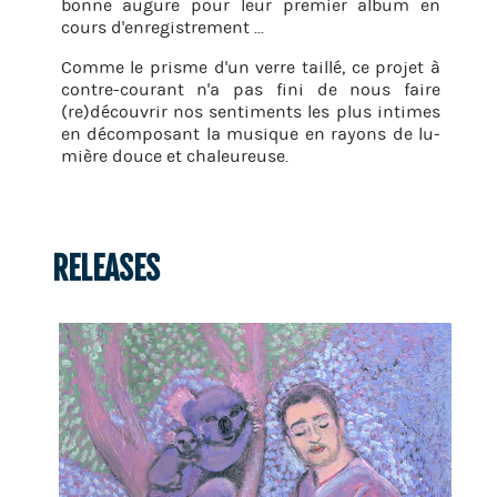
bonne au­gure pour leur pre­mier album en
cours d'en­re­gis­tre­ment ...
Comme le prisme d'un verre taillé, ce pro­jet à
contre-cou­rant n'a pas fini de nous faire
(re)dé­cou­vrir nos sen­ti­ments les plus in­times
en dé­com­po­sant la mu­sique en rayons de lu­
mière douce et cha­leu­reuse.
RELEASES