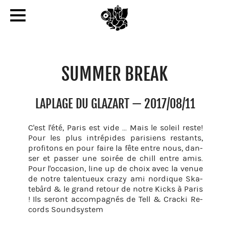
SUMMER BREAK
LA­PLAGE DU GLA­ZART — 2017/08/11
C'est l'été, Paris est vide ... Mais le so­leil reste!
Pour les plus in­tré­pides pa­ri­siens res­tants,
pro­fi­tons en pour faire la fête entre nous, dan­
ser et pas­ser une soi­rée de chill entre amis.
Pour l'oc­ca­sion, line up de choix avec la venue
de notre ta­len­tueux crazy ami nor­dique Ska­
tebård & le grand re­tour de notre Kicks à Paris
! Ils se­ront ac­com­pa­gnés de Tell & Cra­cki Re­
cords Sound­sys­tem