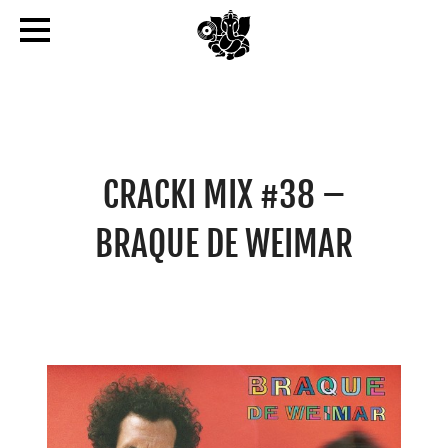
CRACKI MIX #38 –
BRAQUE DE WEIMAR