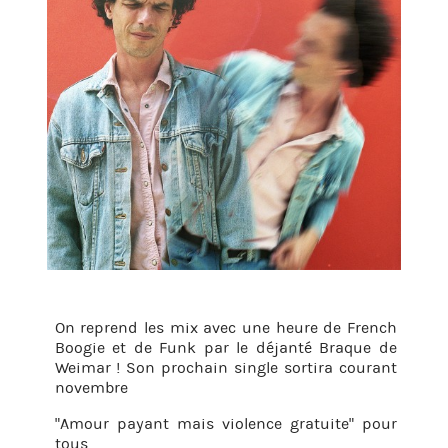
On re­prend les mix avec une heure de French
Boo­gie et de Funk par le dé­janté Braque de
Wei­mar ! Son pro­chain single sor­tira cou­rant
no­vembre
"Amour payant mais vio­lence gra­tuite" pour
tous