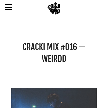
CRACKI MIX #016 —
WEIRDD