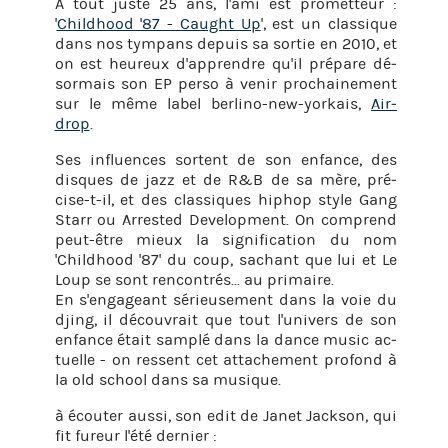
À tout juste 25 ans, l'ami est pro­met­teur :
'
Child­hood '87 - Caught Up
', est un clas­sique
dans nos tym­pans de­puis sa sor­tie en 2010, et
on est heu­reux d'ap­prendre qu'il pré­pare dé­
sor­mais son EP perso à venir pro­chai­ne­ment
sur le même label ber­lino-new-yor­kais,
Air­
drop
.
Ses in­fluences sortent de son en­fance, des
disques de jazz et de R&B de sa mère, pré­
cise-t-il, et des clas­siques hi­phop style Gang
Starr ou Ar­res­ted De­ve­lop­ment. On com­prend
peut-être mieux la si­gni­fi­ca­tion du nom
'Child­hood '87' du coup, sa­chant que lui et Le
Loup se sont ren­con­trés... au pri­maire.
En s'en­ga­geant sé­rieu­se­ment dans la voie du
djing, il dé­cou­vrait que tout l'uni­vers de son
en­fance était sam­plé dans la dance music ac­
tuelle - on res­sent cet at­ta­che­ment pro­fond à
la old school dans sa mu­sique.
à écou­ter aussi, son edit de Janet Jack­son, qui
fit fu­reur l'été der­nier :