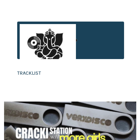
TRA­CK­LIST
CRACKI MIX #47