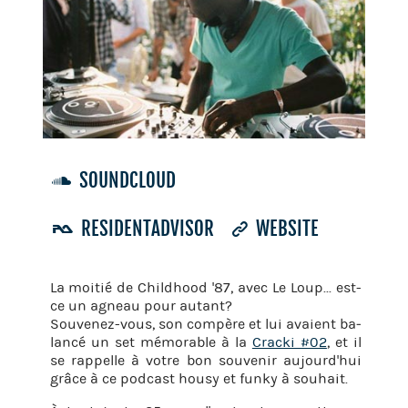
SOUNDCLOUD
RESIDENTADVISOR
WEBSITE
La moi­tié de Child­hood '87, avec Le Loup... est-
ce un agneau pour au­tant?
Sou­ve­nez-vous, son com­père et lui avaient ba­
lancé un set mé­mo­rable à la
Cra­cki #02
, et il
se rap­pelle à votre bon sou­ve­nir au­jour­d'hui
grâce à ce pod­cast housy et funky à sou­hait.